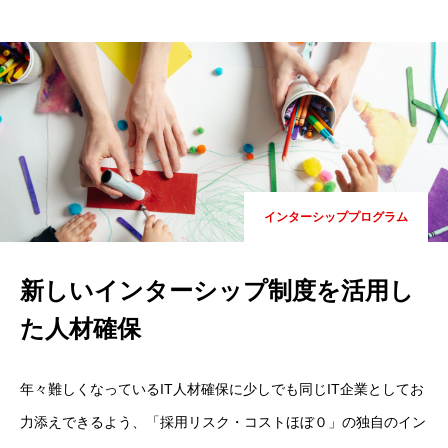
COMPANY
BUSINESS
インターシッププログラム
RECRUIT
新しいインターシップ制度を活用し
ブログページ
た人材確保
インタビュー
年々難しくなっているIT人材確保に少しでも同じIT企業としてお
お知らせ
力添えできるよう、「採用リスク・コストほぼ０」の独自のイン